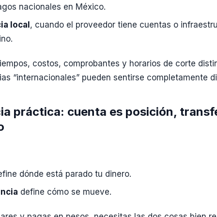
pagos nacionales en México.
ia local
, cuando el proveedor tiene cuentas o infraestr
ino.
 tiempos, costos, comprobantes y horarios de corte disti
ias “internacionales” pueden sentirse completamente di
ia práctica: cuenta es posición, transf
o
fine dónde está parado tu dinero.
encia
define cómo se mueve.
lares y pagas en pesos, necesitas las dos cosas bien re