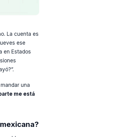
mo. La cuenta es
mueves ese
a en Estados
rsiones
ayó?”.
o mandar una
 parte me está
a mexicana?