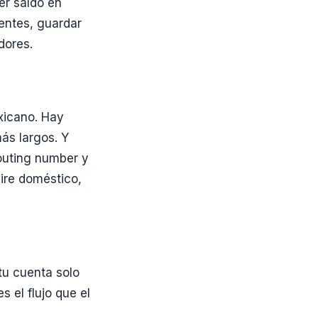
r saldo en
entes, guardar
dores.
xicano. Hay
ás largos. Y
outing number y
ire doméstico,
tu cuenta solo
 el flujo que el