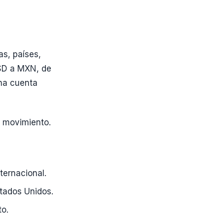
as, países,
USD a MXN, de
na cuenta
e movimiento.
ternacional.
tados Unidos.
to.