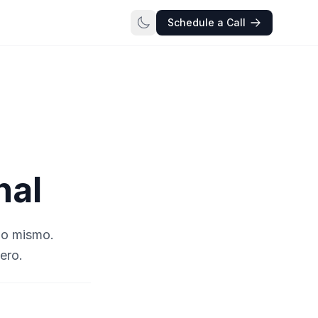
Schedule a Call
nal
 lo mismo.
ero.