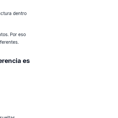
uctura dentro
ntos. Por eso
ferentes.
erencia es
sueltas.