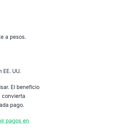
e a pesos.
n EE. UU.
sar. El beneficio
e convierta
cada pago.
ir pagos en