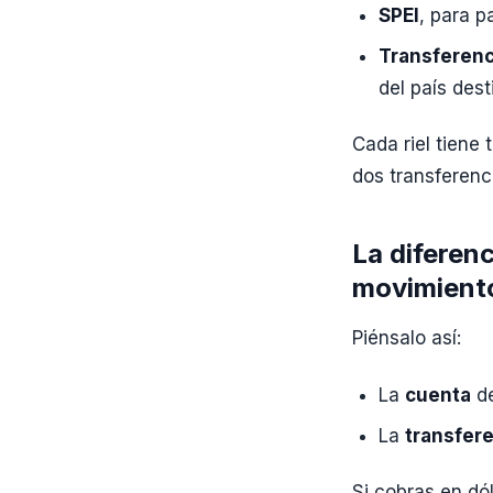
SPEI
, para 
Transferenc
del país dest
Cada riel tiene
dos transferenc
La diferenc
movimient
Piénsalo así:
La
cuenta
de
La
transfer
Si cobras en dó